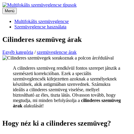
Kilépés
a
Menü
Menü
tartalomba
Multifokális szemüveglencse
Szemüveglencse használata
Cilinderes szemüveg árak
Egyéb kategória
/
szemüveglencse árak
A cilinderes szemüveg rendkívül fontos szerepet játszik a
szemészeti korrekcióban. Ezek a speciális
szemüveglencsék kifejezetten azoknak a személyeknek
készülnek, akik astigmiában szenvednek. Számukra
ideális a cilinderes szemüveg viselése, mellyel
biztosítható az éles, tiszta látás. Olvasson tovább, hogy
megtudja, mi minden befolyásolja a
cilinderes szemüveg
árak
alakulását!
Hogy néz ki a cilinderes szemüveg?