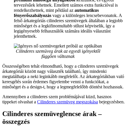
tervezésűek lehetnek. Emellett számos extra funkcióval is
rendelkezhetnek, mint például az
automatikus
fényerőszabályozás
vagy a különleges lencsebevonatok. A
felső árkategóriás cilinderes szemüvegek általában a legjobb
minőséget és a legkifinomultabb stílust képviselik, így a
legigényesebb felhasználók számára ideális választást
jelenthetnek.
Cilinderes szemüveg árak az egyedi igényektől
függően változnak
Összességében tehát elmondható, hogy a cilinderes szemüvegek
árkategóriái között nagy választék található, így mindenki
megtalálhatja a neki leginkább megfelelőt. Az árkategóriákban való
keresgélés során érdemes figyelembe venni a funkciókat, a
minőséget és a design-t, hogy a legmegfelelőbb döntést hozhassuk.
Amennyiben a cilinderes szem problémájával küzd, hasznos
tippeket olvashat a
Cilinderes szemüveg megszokása
bejegyzésben.
Cilinderes szemüveglencse árak –
összegzés