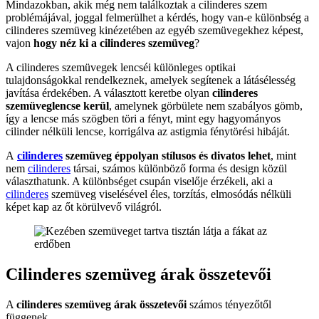
Mindazokban, akik még nem találkoztak a cilinderes szem
problémájával, joggal felmerülhet a kérdés, hogy van-e különbség a
cilinderes szemüveg kinézetében az egyéb szemüvegekhez képest,
vajon
hogy néz ki a cilinderes szemüveg
?
A cilinderes szemüvegek lencséi különleges optikai
tulajdonságokkal rendelkeznek, amelyek segítenek a látásélesség
javítása érdekében. A választott keretbe olyan
cilinderes
szemüveglencse kerül
, amelynek görbülete nem szabályos gömb,
így a lencse más szögben töri a fényt, mint egy hagyományos
cilinder nélküli lencse, korrigálva az astigmia fénytörési hibáját.
A
cilinderes
szemüveg éppolyan stílusos és divatos lehet
, mint
nem
cilinderes
társai, számos különböző forma és design közül
választhatunk. A különbséget csupán viselője érzékeli, aki a
cilinderes
szemüveg viselésével éles, torzítás, elmosódás nélküli
képet kap az őt körülvevő világról.
Cilinderes szemüveg árak összetevői
A
cilinderes szemüveg árak összetevői
számos tényezőtől
függenek.