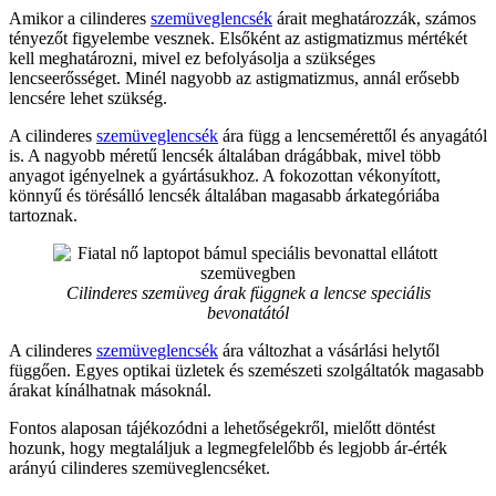
Amikor a cilinderes
szemüveglencsék
árait meghatározzák, számos
tényezőt figyelembe vesznek. Elsőként az astigmatizmus mértékét
kell meghatározni, mivel ez befolyásolja a szükséges
lencseerősséget. Minél nagyobb az astigmatizmus, annál erősebb
lencsére lehet szükség.
A cilinderes
szemüveglencsék
ára függ a lencsemérettől és anyagától
is. A nagyobb méretű lencsék általában drágábbak, mivel több
anyagot igényelnek a gyártásukhoz. A fokozottan vékonyított,
könnyű és törésálló lencsék általában magasabb árkategóriába
tartoznak.
Cilinderes szemüveg árak függnek a lencse speciális
bevonatától
A cilinderes
szemüveglencsék
ára változhat a vásárlási helytől
függően. Egyes optikai üzletek és szemészeti szolgáltatók magasabb
árakat kínálhatnak másoknál.
Fontos alaposan tájékozódni a lehetőségekről, mielőtt döntést
hozunk, hogy megtaláljuk a legmegfelelőbb és legjobb ár-érték
arányú cilinderes szemüveglencséket.