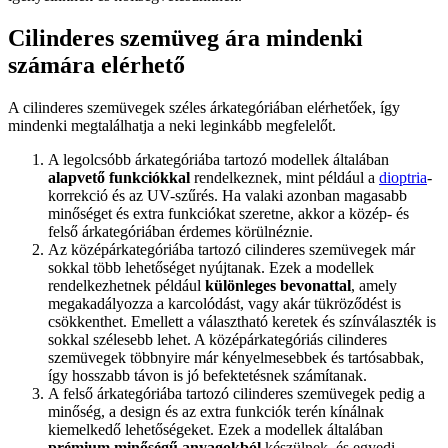
Cilinderes szemüveg ára mindenki
számára elérhető
A cilinderes szemüvegek széles árkategóriában elérhetőek, így
mindenki megtalálhatja a neki leginkább megfelelőt.
A legolcsóbb árkategóriába tartozó modellek általában
alapvető funkciókkal
rendelkeznek, mint például a
dioptria
-
korrekció és az UV-szűrés. Ha valaki azonban magasabb
minőséget és extra funkciókat szeretne, akkor a közép- és
felső árkategóriában érdemes körülnéznie.
Az középárkategóriába tartozó cilinderes szemüvegek már
sokkal több lehetőséget nyújtanak. Ezek a modellek
rendelkezhetnek például
különleges bevonattal
, amely
megakadályozza a karcolódást, vagy akár tükröződést is
csökkenthet. Emellett a választható keretek és színválaszték is
sokkal szélesebb lehet. A középárkategóriás cilinderes
szemüvegek többnyire már kényelmesebbek és tartósabbak,
így hosszabb távon is jó befektetésnek számítanak.
A felső árkategóriába tartozó cilinderes szemüvegek pedig a
minőség, a design és az extra funkciók terén kínálnak
kiemelkedő lehetőségeket. Ezek a modellek általában
prémium minőségű anyagokból
készülnek, és egyedi