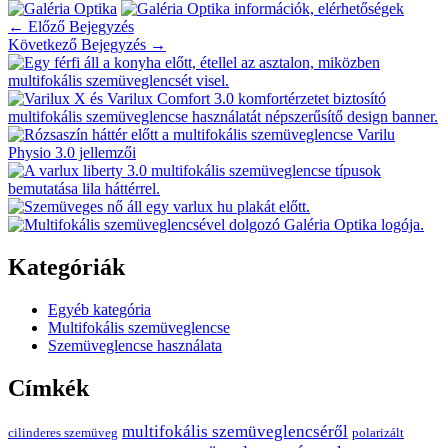
←
Előző Bejegyzés
Következő Bejegyzés
→
Kategóriák
Egyéb kategória
Multifokális szemüveglencse
Szemüveglencse használata
Címkék
multifokális szemüveglencséről
cilinderes szemüveg
polarizált