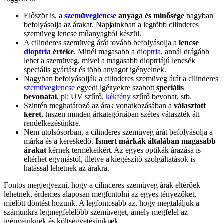
Először is, a
szemüveglencse
anyaga és minősége
nagyban
befolyásolja az árakat. Napjainkban a legtöbb cilinderes
szemüveg lencse műanyagból készül.
A cilinderes szemüveg árát tovább befolyásolja a
lencse
dioptria
értéke
. Minél magasabb a
dioptria
, annál drágább
lehet a szemüveg, mivel a magasabb dioptriájú lencsék
speciális gyártást és több anyagot igényelnek.
Nagyban befolyásolják a cilinderes szemüveg árát a cilinderes
szemüveglencse
egyedi igényekre szabott
speciális
bevonatai
, pl: UV szűrő,
kékfény
szűrő bevonat, stb.
Szintén meghatározó az árak vonatkozásában a
választott
keret
, hiszen minden árkategóriában széles választék áll
rendelkezésünkre.
Nem utolsósorban, a cilinderes szemüveg árát befolyásolja a
márka és a kereskedő.
Ismert márkák általában magasabb
árakat
kérnek termékeikért. Az egyes optikák árazása is
eltérhet egymástól, illetve a kiegészítő szolgáltatások is
hatással lehetnek az árakra.
Fontos megjegyezni, hogy a cilinderes szemüveg árak eltérőek
lehetnek, érdemes alaposan megfontolni az egyes tényezőket,
mielőtt döntést hozunk. A legfontosabb az, hogy megtaláljuk a
számunkra legmegfelelőbb szemüveget, amely megfelel az
igényeinknek és költségvetésünknek.