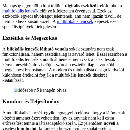
Manapság egyre több időt töltünk
digitális eszközök előtt
, ahol a
multifokális lencsék
előnye kifejezetten érvényesül. Ezek az
eszközök egyedi távolságot jelentenek, ami nem igazán távoli, de
nem is klasszikusan közeli. A
multifokális lencsék
képesek ezen
speciális igények kielégítésére is.
Esztétika és Megszokás
A
bifokális lencsék látható vonala
sokak számára nem csak
funkcionálisan, hanem esztétikailag is zavaró lehet. Ezzel szemben a
multifokális lencsék smooth átmenetei nem csak a látást teszik
kényelmesebbé, de viselőjük számára esztétikailag is vonzóbb
megjelenést biztosítanak. A modern és minimalista design kedvelői
különösen értékelni fogják a multifokális lencsék diszkrét
kialakítását.
Komfort és Teljesítmény
A multifokális lencsék egyik legnagyobb előnye, hogy a látómezők
közötti átmenet észrevehetetlen, így az agynak nem kell extra
erőfeszítést tennie a látásadaptáció során. Ez jelentősen
növeli a
viselési komfortot
, különösen hosszútávú használat esetén.