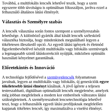
Továbbá, a multifokális lencsék lehetővé teszik, hogy a szem
egyszerre több távolságra is optimálisan fókuszáljon, javítva ezzel a
felhasználó általános látási élményét.
Választás és Személyre szabás
A lencsék választása során fontos szempont a személyreszabás
lehetősége. A különböző gyártók által kínált lencsék széleskörű
választéka biztosítja, hogy mindenkinek megtalálható legyen a
tökéletesen illeszkedő opció. Az egyedi látási igények és életmód
figyelembevételével készült multifokális vagy bifokális szemüvegek
a legmagasabb szintű látáskorrekciót nyújtják, miközben optimális
használati kényelmet garantálnak.
Előretekintés és Innováció
A technológia fejlődésével a
szemüveglencsék
folyamatosan
javulnak, legyen az multifokális vagy bifokális, új generációik
egyre
tökéletesebb látási élményt
kínálnak. A jövő ígérete a teljesen
testreszabható, digitálisan optimalizált lencsék megjelenése, amelyek
még jobban megfelelnek a modern kor emberének változatos látási
szükségleteinek. A személyreszabott lencsetechnológia lehetővé
teszi, hogy a felhasználók egyedi látási profiljuknak megfelelően
kapjanak tökéletes lencsét, így maximalizálva a viselési élményt.