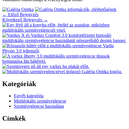
←
Előző Bejegyzés
Következő Bejegyzés
→
Kategóriák
Egyéb kategória
Multifokális szemüveglencse
Szemüveglencse használata
Címkék