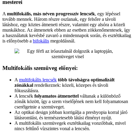
mesterei
A
multifokális, más néven progresszív lencsék
, egy lépéssel
tovább mennek. Három részre oszlanak, egy felsőre a távoli
látáshoz, egy köztes átmeneti részre, valamint egy alsóra a közeli
munkákhoz. Az átmenetek ebben az esetben zökkenőmentesek, így
a használatuk kevésbé zavaró a mindennapok során, és esztétikailag
is előnyösebb a
bifokális
megoldásnál.
Multifokális szemüveg előnyei:
A
multifokális lencsék
több távolságra optimalizált
zónákkal
rendelkeznek: közeli, közepes és távoli
fókuszálásra.
A lencsék
folyamatos átmenettel
váltanak a különböző
zónák között, így a szem viselőjének nem kell folyamatosan
cserélgetnie a szemüveget.
Az optikai design jobban korrigálja a presbyopia korral járó
látásromlást, és természetesebb látási élményt nyújt.
A multifokális szemüvegek esztétikailag vonzóbbak, mivel
nincs feltűnő vízszintes vonal a lencsén.