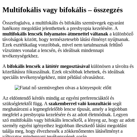
Multifokális vagy bifokális – összegzés
Összefoglalva, a multifokális és bifokális szemüvegek egyaránt
hatékony megoldást jelenthetnek a presbyopia kezelésére. A
multifokális lencsék folyamatos átmenettel váltanak
a különböző
távolságok között, hogy természetesebb látási élményt nyújtsanak.
Ezek esztétikailag vonzóbbak, mivel nem tartalmaznak feltűnő
vízszintes vonalat a lencsén, és ideálisak mindennapi
tevékenységekhez.
A
bifokális lencsék a látótér megosztásával
különösen a távolra és
közellátásra fókuszálnak. Ezek olcsóbbak lehetnek, és ideálisak
speciális tevékenységekhez, mint például olvasáshoz.
Az eldöntendő kérdés mindig az egyéni preferenciáktól és
szükségletektől függ. A
szakemberrel való konzultáció
segít
meghatározni a legmegfelelőbb lencse típusát, amely a legjobban
megfelel a presbyopia kezelésére és az adott életmódnak. Legyen
szó multifokális vagy bifokális lencsékről, a lényeg az, hogy az adott
személy egyéni igényeihez legjobban illeszkedő látási megoldást
találja meg, hogy élvezhessék a zökkenőmentes látásélményt a
változatos mindennapi tevékenységek során.