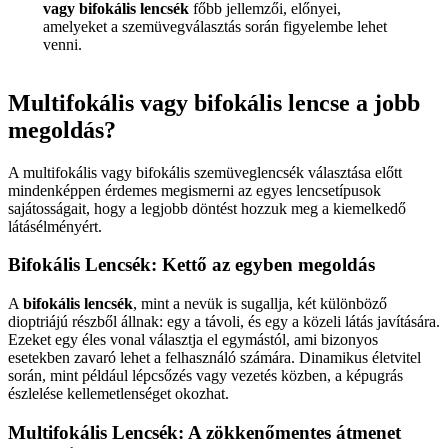
vagy bifokális lencsék
főbb jellemzői, előnyei,
amelyeket a szemüvegválasztás során figyelembe lehet
venni.
Multifokális vagy bifokális lencse a jobb
megoldás?
A multifokális vagy bifokális szemüveglencsék választása előtt
mindenképpen érdemes megismerni az egyes lencsetípusok
sajátosságait, hogy a legjobb döntést hozzuk meg a kiemelkedő
látásélményért.
Bifokális Lencsék: Kettő az egyben megoldás
A
bifokális lencsék
, mint a nevük is sugallja, két különböző
dioptriájú részből állnak: egy a távoli, és egy a közeli látás javítására.
Ezeket egy éles vonal választja el egymástól, ami bizonyos
esetekben zavaró lehet a felhasználó számára. Dinamikus életvitel
során, mint például lépcsőzés vagy vezetés közben, a képugrás
észlelése kellemetlenséget okozhat.
Multifokális Lencsék: A zökkenőmentes átmenet