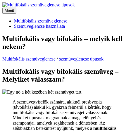
Kilépés
a
Menü
Menü
tartalomba
Multifokális szemüveglencse
Szemüveglencse használata
Multifokális vagy bifokális – melyik kell
nekem?
Multifokális szemüveglencse
/
szemüveglencse típusok
Multifokális vagy bifokális szemüveg –
Melyiket válasszam?
A szemüvegviselők számára, akiknél presbyopia
(távollátás) alakul ki, gyakran felmerül a kérdés, hogy
multifokális vagy bifokális szemüveget válasszanak.
Mindkét típusnak megvannak a maga előnyei és
szempontjai, amelyek segíthetnek a döntésben. Az
alábbiakban betekintést nyújtunk, melyek a
multifokális