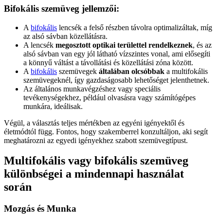
Bifokális szemüveg jellemzői:
A
bifokális
lencsék a felső részben távolra optimalizáltak, míg
az alsó sávban közellátásra.
A lencsék
megosztott optikai területtel rendelkeznek
, és az
alsó sávban van egy jól látható vízszintes vonal, ami elősegíti
a könnyű váltást a távollátási és közellátási zóna között.
A
bifokális
szemüvegek
általában olcsóbbak
a multifokális
szemüvegeknél, így gazdaságosabb lehetőséget jelenthetnek.
Az általános munkavégzéshez vagy speciális
tevékenységekhez, például olvasásra vagy számítógépes
munkára, ideálisak.
Végül, a választás teljes mértékben az egyéni igényektől és
életmódtól függ. Fontos, hogy szakemberrel konzultáljon, aki segít
meghatározni az egyedi igényekhez szabott szemüvegtípust.
Multifokális vagy bifokális szemüveg
különbségei a mindennapi használat
során
Mozgás és Munka