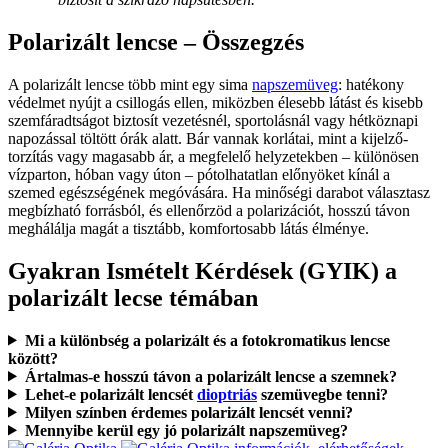
Polarizált lencse – Összegzés
A polarizált lencse több mint egy sima
napszemüveg
: hatékony
védelmet nyújt a csillogás ellen, miközben élesebb látást és kisebb
szemfáradtságot biztosít vezetésnél, sportolásnál vagy hétköznapi
napozással töltött órák alatt. Bár vannak korlátai, mint a kijelző-
torzítás vagy magasabb ár, a megfelelő helyzetekben – különösen
vízparton, hóban vagy úton – pótolhatatlan előnyöket kínál a
szemed egészségének megóvására. Ha minőségi darabot választasz
megbízható forrásból, és ellenőrzöd a polarizációt, hosszú távon
meghálálja magát a tisztább, komfortosabb látás élménye.
Gyakran Ismételt Kérdések (GYIK) a
polarizált lecse témában
Mi a különbség a polarizált és a fotokromatikus lencse
között?
Ártalmas-e hosszú távon a polarizált lencse a szemnek?
Lehet-e polarizált lencsét
dioptriás
szemüvegbe tenni?
Milyen színben érdemes polarizált lencsét venni?
Mennyibe kerül egy jó polarizált napszemüveg?