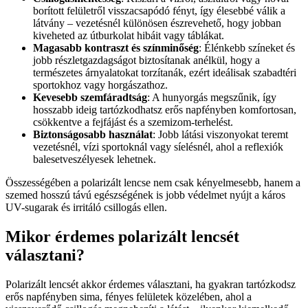
borított felületről visszacsapódó fényt, így élesebbé válik a
látvány – vezetésnél különösen észrevehető, hogy jobban
kiveheted az útburkolat hibáit vagy táblákat.
Magasabb kontraszt és színminőség
: Élénkebb színeket és
jobb részletgazdagságot biztosítanak anélkül, hogy a
természetes árnyalatokat torzítanák, ezért ideálisak szabadtéri
sportokhoz vagy horgászathoz.
Kevesebb szemfáradtság
: A hunyorgás megszűnik, így
hosszabb ideig tartózkodhatsz erős napfényben komfortosan,
csökkentve a fejfájást és a szemizom-terhelést.
Biztonságosabb használat
: Jobb látási viszonyokat teremt
vezetésnél, vízi sportoknál vagy síelésnél, ahol a reflexiók
balesetveszélyesek lehetnek.
Összességében a polarizált lencse nem csak kényelmesebb, hanem a
szemed hosszú távú egészségének is jobb védelmet nyújt a káros
UV-sugarak és irritáló csillogás ellen.
Mikor érdemes polarizált lencsét
választani?
Polarizált lencsét akkor érdemes választani, ha gyakran tartózkodsz
erős napfényben sima, fényes felületek közelében, ahol a