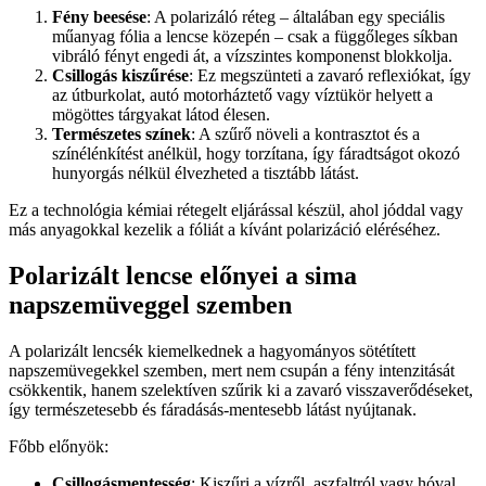
Fény beesése
: A polarizáló réteg – általában egy speciális
műanyag fólia a lencse közepén – csak a függőleges síkban
vibráló fényt engedi át, a vízszintes komponenst blokkolja.
Csillogás kiszűrése
: Ez megszünteti a zavaró reflexiókat, így
az útburkolat, autó motorháztető vagy víztükör helyett a
mögöttes tárgyakat látod élesen.
Természetes színek
: A szűrő növeli a kontrasztot és a
színélénkítést anélkül, hogy torzítana, így fáradtságot okozó
hunyorgás nélkül élvezheted a tisztább látást.
Ez a technológia kémiai rétegelt eljárással készül, ahol jóddal vagy
más anyagokkal kezelik a fóliát a kívánt polarizáció eléréséhez.
Polarizált lencse előnyei a sima
napszemüveggel szemben
A polarizált lencsék kiemelkednek a hagyományos sötétített
napszemüvegekkel szemben, mert nem csupán a fény intenzitását
csökkentik, hanem szelektíven szűrik ki a zavaró visszaverődéseket,
így természetesebb és fáradásás-mentesebb látást nyújtanak.
Főbb előnyök:
Csillogásmentesség
: Kiszűri a vízről, aszfaltról vagy hóval