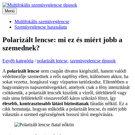
Kilépés
a
Menü
Menü
tartalomba
Multifokális szemüveglencse
Szemüveglencse használata
Polarizált lencse: mi ez és miért jobb a
szemednek?
Egyéb kategória
/
polarizált lencse
,
szemüveglencse típusok
A
polarizált lencse
nem csupán divatos kiegészítő, hanem valódi
védelmezője szemednek a erős napfény ellen, különösen akkor, ha
sokat vezetsz, horgászol vagy vízparton tartózkodsz. Ellentétben a
hagyományos napszemüvegekkel, amelyek csak a fény intenzitását
csökkentik, a polarizált lencsék kiszűrik a vízről, útfelületről vagy
más sima felületekről visszaverődő káros szikrázó fényt, így
élesebb, kontrasztosabb látást biztosítanak
fáradás nélkül. Ez a
cikk bemutatja, hogyan működik a polarizált lencse, és miért jobb
választás a szemed egészségének hosszú távú megóvására.