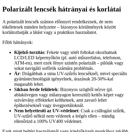
Polarizált lencsék hátrányai és korlátai
A polarizált lencsék számos előnnyel rendelkeznek, de nem
tökéletesek minden helyzetre – bizonyos körülmények között
korlátozhatják a látást vagy a praktikus használatot.
Főbb hátrányok:
Kijelző-torzítás
: Fekete vagy sötét foltokat okozhatnak
LCD/LED képernyőkön (pl. autó műszerfalon, telefonon,
ATM-en), mert ezek fénye szintén polarizált – pilóták vagy
sokat navigáló sofőrök számára problémás.
Ár
: Drágábbak a sima UV-szűrős lencséknél, mivel speciális
gyártástechnológiát igényelnek, árazásuk 20-50%-kal
magasabb lehet.
Síkban ferde felületek
: Bizonyos szögből nézve (pl.
ablaküvegen vagy műanyagon keresztül) kettős képet vagy
szivárvány effekteket kelthetnek, ami zavaró lehet
építkezéseknél vagy üvegportáloknál.
Nem helyettesíti az UV-védelmet
: Csak a csillogást szűrik,
UV-szűrő nélkül nem védenek a leégés ellen – mindig
ellenőrizd a 100% UV400 védelmet.
Ezek miatt beltéri használatnál vagy kijelzőközeli munkához inkább