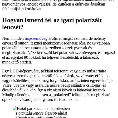
hagyományos lencsét válassz, de kültéren a előnyeik általában
felülmúlják a korlátokat.
Hogyan ismerd fel az igazi polarizált
lencsét?
Nem minden
napszemüveg
árulja el magát azonnal, de néhány
egyszerű otthoni teszttel megbizonyosodhatsz róla, hogy valóban
polarizált lencsét tartasz a kezedben – ezek gyorsak és
megbízhatóak. Nézz keresztül két polarizált szemüvegen, és forgasd
el az egyiket 90 fokkal: ha teljesen besötétedik a látómező,
mindkettő eredeti.
Egy LCD-képernyőre, például telefonra vagy autó műszerfalra
nézve a szemüvegen keresztül fekete foltok, szivárvány effektek
vagy elsötétülés jelenik meg forgatáskor, ami szintén egyértelmű jel.
Vízre, üvegre vagy aszfaltra nézve pedig eltűnik a csillogás, és
élesebbé válik a kép, így a víz alatti kövek is láthatóak lesznek.
Mindig ellenőrizd a lencsén a „polarized” feliratot, és megbízható
optikában vásárolj, ahol garanciát is adnak rá.
Polarizált lencse élesebb látást
biztosít a szikrázó napsütésben.