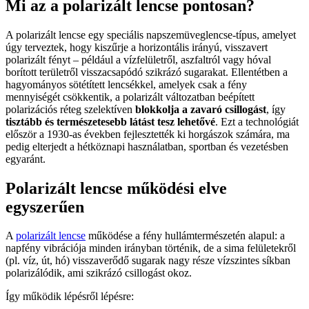
Mi az a polarizált lencse pontosan?
A polarizált lencse egy speciális napszemüveglencse-típus, amelyet
úgy terveztek, hogy kiszűrje a horizontális irányú, visszavert
polarizált fényt – például a vízfelületről, aszfaltról vagy hóval
borított területről visszacsapódó szikrázó sugarakat. Ellentétben a
hagyományos sötétített lencsékkel, amelyek csak a fény
mennyiségét csökkentik, a polarizált változatban beépített
polarizációs réteg szelektíven
blokkolja a zavaró csillogást
, így
tisztább és természetesebb látást tesz lehetővé
. Ezt a technológiát
először a 1930-as években fejlesztették ki horgászok számára, ma
pedig elterjedt a hétköznapi használatban, sportban és vezetésben
egyaránt.
Polarizált lencse működési elve
egyszerűen
A
polarizált lencse
működése a fény hullámtermészetén alapul: a
napfény vibrációja minden irányban történik, de a sima felületekről
(pl. víz, út, hó) visszaverődő sugarak nagy része vízszintes síkban
polarizálódik, ami szikrázó csillogást okoz.
Így működik lépésről lépésre: