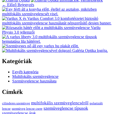
←
Előző Bejegyzés
Kategóriák
Egyéb kategória
Multifokális szemüveglencse
Szemüveglencse használata
Címkék
multifokális szemüveglencséről
cilinderes szemüveg
polarizált
szemüveglencse típusok
lencse
szemüveg lencse csere
szemüveglencse árak