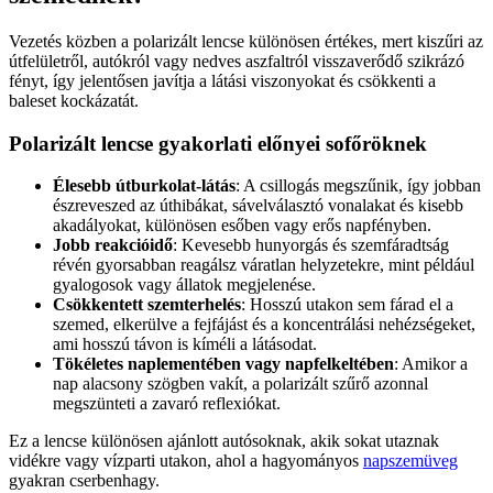
Vezetés közben a polarizált lencse különösen értékes, mert kiszűri az
útfelületről, autókról vagy nedves aszfaltról visszaverődő szikrázó
fényt, így jelentősen javítja a látási viszonyokat és csökkenti a
baleset kockázatát.
Polarizált lencse gyakorlati előnyei sofőröknek
Élesebb útburkolat-látás
: A csillogás megszűnik, így jobban
észreveszed az úthibákat, sávelválasztó vonalakat és kisebb
akadályokat, különösen esőben vagy erős napfényben.
Jobb reakcióidő
: Kevesebb hunyorgás és szemfáradtság
révén gyorsabban reagálsz váratlan helyzetekre, mint például
gyalogosok vagy állatok megjelenése.
Csökkentett szemterhelés
: Hosszú utakon sem fárad el a
szemed, elkerülve a fejfájást és a koncentrálási nehézségeket,
ami hosszú távon is kíméli a látásodat.
Tökéletes naplementében vagy napfelkeltében
: Amikor a
nap alacsony szögben vakít, a polarizált szűrő azonnal
megszünteti a zavaró reflexiókat.
Ez a lencse különösen ajánlott autósoknak, akik sokat utaznak
vidékre vagy vízparti utakon, ahol a hagyományos
napszemüveg
gyakran cserbenhagy.