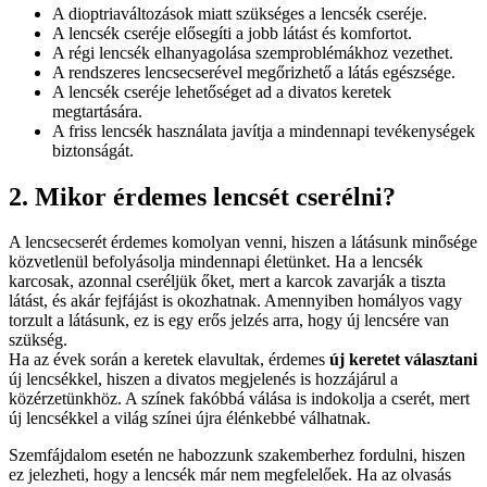
A dioptriaváltozások miatt szükséges a lencsék cseréje.
A lencsék cseréje elősegíti a jobb látást és komfortot.
A régi lencsék elhanyagolása szemproblémákhoz vezethet.
A rendszeres lencsecserével megőrizhető a látás egészsége.
A lencsék cseréje lehetőséget ad a divatos keretek
megtartására.
A friss lencsék használata javítja a mindennapi tevékenységek
biztonságát.
2. Mikor érdemes lencsét cserélni?
A lencsecserét érdemes komolyan venni, hiszen a látásunk minősége
közvetlenül befolyásolja mindennapi életünket. Ha a lencsék
karcosak, azonnal cseréljük őket, mert a karcok zavarják a tiszta
látást, és akár fejfájást is okozhatnak. Amennyiben homályos vagy
torzult a látásunk, ez is egy erős jelzés arra, hogy új lencsére van
szükség.
Ha az évek során a keretek elavultak, érdemes
új keretet választani
új lencsékkel, hiszen a divatos megjelenés is hozzájárul a
közérzetünkhöz. A színek fakóbbá válása is indokolja a cserét, mert
új lencsékkel a világ színei újra élénkebbé válhatnak.
Szemfájdalom esetén ne habozzunk szakemberhez fordulni, hiszen
ez jelezheti, hogy a lencsék már nem megfelelőek. Ha az olvasás