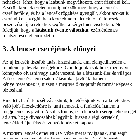
nehézkes, lehet, hogy a látásunk megváltozott, amit frissíteni kell.
A sérült keretek esetén mindig nézzük meg, hogy a lencsék
cserélhetők-e, és ha a lencsék rögzítése gyengült, akkor azokat is
cserélni kell. Végül, ha a keretek nem illenek jól, új lencsék
beszerzése új keretekhez segíthet a kényelmes viseletben. Ne
feledjük, hogy a
látásunk évente változhat
, ezért érdemes
rendszeresen ellenőriztetni.
3. A lencse cseréjének előnyei
Az új lencsék tisztább látást biztosítanak, ami elengedhetetlen a
mindennapi tevékenységekhez. Gondoljunk csak bele, mennyivel
könnyebb olvasni vagy autót vezetni, ha a látásunk éles és világos.
A friss lencsék nem csak a látásunkat javítják, hanem
kényelmesebbek is, hiszen a megfelelő dioptriát és formát képesek
biztosítani.
Emellett, ha új lencsét választunk, lehetőségünk van a keretekhez
való jobb illeszkedésre is, ami nemcsak a funkciót, hanem a
megjelenést is javítja. A stílus fontos, és a lencsék cseréje lehetőséget
ad arra, hogy divatosabbak legyünk, hiszen a régi keretek új
lencsékkel újra friss és vonzó kinézetet kapnak.
A modern lencsék emellett UV-védelmet is nyújtanak, ami segít
megóvni a szemeinket a káros napsugaraktól. Az új lencsék