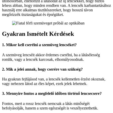
utolsósorban, ellenőrizd a látásodat az új lencsékkel, hogy biztos
lehess abban, hogy minden rendben van. A lencsék karbantartásához
használj erre alkalmas tisztítószereket, hogy hosszú távon
megőrizzék tisztaságukat és épségüket.
Gyakran Ismételt Kérdések
1. Mikor kell cserélni a szemüveg lencséket?
A szemüveg lencséit akkor érdemes cserélni, ha a látásélesség
romlik, vagy a lencsék karcosak, elhomályosodnak.
2. Mik a jelei annak, hogy cserére van szükség?
Ha gyakran fejfájásod van, a lencsék kellemetlen érzést okoznak,
vagy nehezen látod az éles képet, ezek jelek lehetnek.
3. Mennyire fontos a megfelelő időben történő lencsecsere?
Fontos, mert a rossz lencsék nemcsak a látás minőségét
befolyásolják, hanem a szem egészségét is veszélyeztethetik.