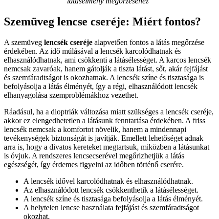
látásélmény megőrzéséhez
Szemüveg lencse cseréje: Miért fontos?
A szemüveg
lencsék cseréje
alapvetően fontos a látás megőrzése
érdekében. Az idő múlásával a lencsék karcolódhatnak és
elhasználódhatnak, ami csökkenti a látásélességet. A karcos lencsék
nemcsak zavaróak, hanem gátolják a tiszta látást, sőt, akár fejfájást
és szemfáradtságot is okozhatnak. A lencsék színe és tisztasága is
befolyásolja a látás élményét, így a régi, elhasználódott lencsék
elhanyagolása szemproblémákhoz vezethet.
Ráadásul, ha a dioptriák változása miatt szükséges a lencsék cseréje,
akkor ez elengedhetetlen a látásunk fenntartása érdekében. A friss
lencsék nemcsak a komfortot növelik, hanem a mindennapi
tevékenységek biztonságát is javítják. Emellett lehetőséget adnak
arra is, hogy a divatos kereteket megtartsuk, miközben a látásunkat
is óvjuk. A rendszeres lencsecserével megőrizhetjük a látás
egészségét, így érdemes figyelni az időben történő cserére.
A lencsék idővel karcolódhatnak és elhasználódhatnak.
Az elhasználódott lencsék csökkenthetik a látásélességet.
A lencsék színe és tisztasága befolyásolja a látás élményét.
A helytelen lencse használata fejfájást és szemfáradtságot
okozhat.