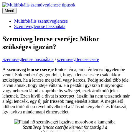
Kilépés
a
Menü
Menü
tartalomba
Multifokális szemüveglencse
Szemüveglencse használata
Szemüveg lencse cseréje: Mikor
szükséges igazán?
Szemüveglencse használata
/
szemüveg lencse csere
A
szemüveg lencse cseréje
fontos téma, amit érdemes figyelembe
venni. Sok ember úgy gondolja, hogy a lencse csere csak akkor
szükséges, ha a lencse megsérül vagy karcos. Pedig sokkal több jele
is van annak, hogy ideje váltani. Ha például gyakran hunyorogsz
vagy nehezen látod az apróbetűs szöveget, ezek árulkodó jelek
lehetnek. Ezen kívül a divat is szerepet játszik: ha nem tetszenek már
a régi lencsék, egy új pár frissebb megjelenést adhat. A megfelelő
időben történő cserével növelheted a látásod kényelmét és fókuszát,
így javítva mindennapi élményeidet.
Szemüveg lencse cseréje kiemelt fontosságú a