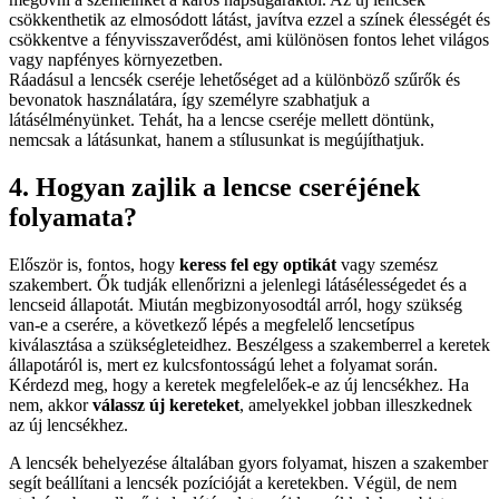
csökkenthetik az elmosódott látást, javítva ezzel a színek élességét és
csökkentve a fényvisszaverődést, ami különösen fontos lehet világos
vagy napfényes környezetben.
Ráadásul a lencsék cseréje lehetőséget ad a különböző szűrők és
bevonatok használatára, így személyre szabhatjuk a
látásélményünket. Tehát, ha a lencse cseréje mellett döntünk,
nemcsak a látásunkat, hanem a stílusunkat is megújíthatjuk.
4. Hogyan zajlik a lencse cseréjének
folyamata?
Először is, fontos, hogy
keress fel egy optikát
vagy szemész
szakembert. Ők tudják ellenőrizni a jelenlegi látásélességedet és a
lencseid állapotát. Miután megbizonyosodtál arról, hogy szükség
van-e a cserére, a következő lépés a megfelelő lencsetípus
kiválasztása a szükségleteidhez. Beszélgess a szakemberrel a keretek
állapotáról is, mert ez kulcsfontosságú lehet a folyamat során.
Kérdezd meg, hogy a keretek megfelelőek-e az új lencsékhez. Ha
nem, akkor
válassz új kereteket
, amelyekkel jobban illeszkednek
az új lencsékhez.
A lencsék behelyezése általában gyors folyamat, hiszen a szakember
segít beállítani a lencsék pozícióját a keretekben. Végül, de nem