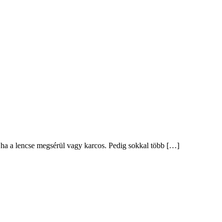
 ha a lencse megsérül vagy karcos. Pedig sokkal több […]